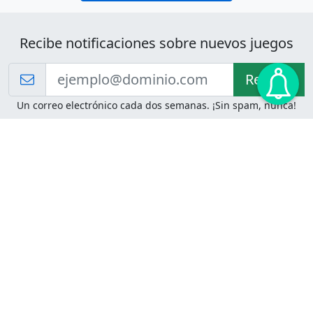
Recibe notificaciones sobre nuevos juegos
Recibir!
Un correo electrónico cada dos semanas. ¡Sin spam, nunca!
Juegos de Lógica
Juegos Mentales
Acertijo de Einstein
2048
Desafíos de Lógica
Pasatiempos
Problemas de Lógica
4 Colores
Juego de Memoria
Pinball
Rompe Todo
Serpientes y Escaleras
Adivinanzas
Juegos para Imprimir