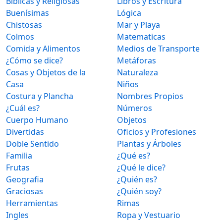
Bíblicas y Religiosas
Libros y Escritura
Buenísimas
Lógica
Chistosas
Mar y Playa
Colmos
Matematicas
Comida y Alimentos
Medios de Transporte
¿Cómo se dice?
Metáforas
Cosas y Objetos de la
Naturaleza
Casa
Niños
Costura y Plancha
Nombres Propios
¿Cuál es?
Números
Cuerpo Humano
Objetos
Divertidas
Oficios y Profesiones
Doble Sentido
Plantas y Árboles
Familia
¿Qué es?
Frutas
¿Qué le dice?
Geografia
¿Quién es?
Graciosas
¿Quién soy?
Herramientas
Rimas
Ingles
Ropa y Vestuario