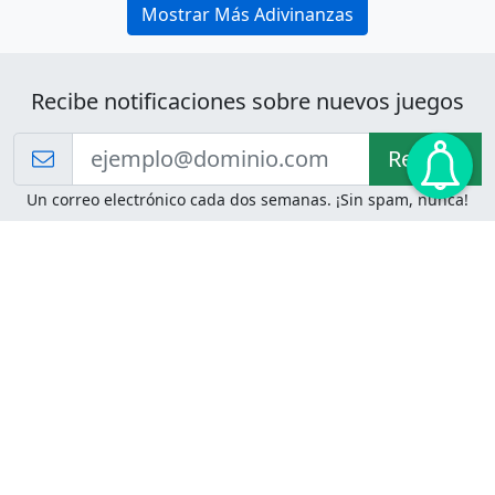
Mostrar Más Adivinanzas
Recibe notificaciones sobre nuevos juegos
Recibir!
Un correo electrónico cada dos semanas. ¡Sin spam, nunca!
Juegos de Lógica
Juegos Mentales
Acertijo de Einstein
2048
Desafíos de Lógica
Pasatiempos
Problemas de Lógica
4 Colores
Juego de Memoria
Pinball
Rompe Todo
Serpientes y Escaleras