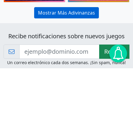
Mostrar Más Adivinanzas
Recibe notificaciones sobre nuevos juegos
Recibir!
Un correo electrónico cada dos semanas. ¡Sin spam, nunca!
Juegos de Lógica
Juegos Mentales
Acertijo de Einstein
2048
Desafíos de Lógica
Pasatiempos
Problemas de Lógica
4 Colores
Juego de Memoria
Pinball
Rompe Todo