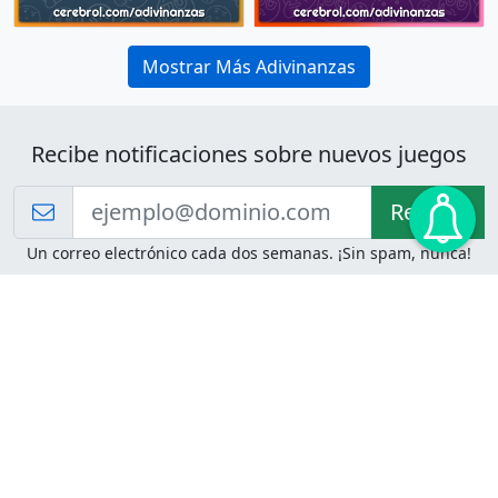
Mostrar Más Adivinanzas
Recibe notificaciones sobre nuevos juegos
Recibir!
Un correo electrónico cada dos semanas. ¡Sin spam, nunca!
Juegos de Lógica
Juegos Mentales
Acertijo de Einstein
2048
Desafíos de Lógica
Pasatiempos
Problemas de Lógica
4 Colores
Juego de Memoria
Pinball