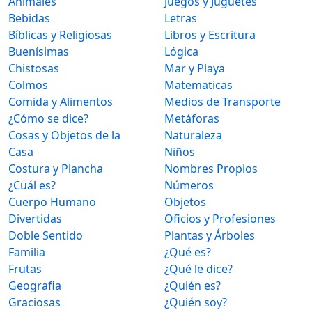
Animales
Juegos y Juguetes
Bebidas
Letras
Bíblicas y Religiosas
Libros y Escritura
Buenísimas
Lógica
Chistosas
Mar y Playa
Colmos
Matematicas
Comida y Alimentos
Medios de Transporte
¿Cómo se dice?
Metáforas
Cosas y Objetos de la
Naturaleza
Casa
Niños
Costura y Plancha
Nombres Propios
¿Cuál es?
Números
Cuerpo Humano
Objetos
Divertidas
Oficios y Profesiones
Doble Sentido
Plantas y Árboles
Familia
¿Qué es?
Frutas
¿Qué le dice?
Geografia
¿Quién es?
Graciosas
¿Quién soy?