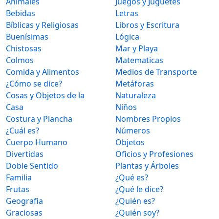
Animales
Juegos y Juguetes
Bebidas
Letras
Bíblicas y Religiosas
Libros y Escritura
Buenísimas
Lógica
Chistosas
Mar y Playa
Colmos
Matematicas
Comida y Alimentos
Medios de Transporte
¿Cómo se dice?
Metáforas
Cosas y Objetos de la
Naturaleza
Casa
Niños
Costura y Plancha
Nombres Propios
¿Cuál es?
Números
Cuerpo Humano
Objetos
Divertidas
Oficios y Profesiones
Doble Sentido
Plantas y Árboles
Familia
¿Qué es?
Frutas
¿Qué le dice?
Geografia
¿Quién es?
Graciosas
¿Quién soy?