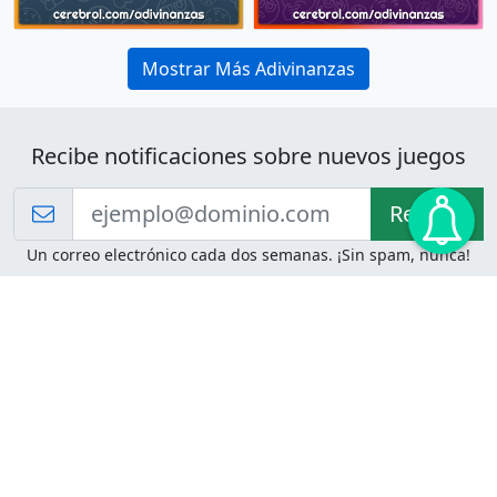
Mostrar Más Adivinanzas
Recibe notificaciones sobre nuevos juegos
Recibir!
Un correo electrónico cada dos semanas. ¡Sin spam, nunca!
Juegos de Lógica
Juegos Mentales
Acertijo de Einstein
2048
Desafíos de Lógica
Pasatiempos
Problemas de Lógica
4 Colores
Juego de Memoria
Pinball