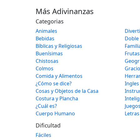
Más Adivinanzas
Categorias
Animales
Divert
Bebidas
Doble
Bíblicas y Religiosas
Famili
Buenísimas
Frutas
Chistosas
Geogr
Colmos
Graci
Comida y Alimentos
Herra
¿Cómo se dice?
Ingles
Cosas y Objetos de la Casa
Instr
Costura y Plancha
Inteli
¿Cuál es?
Juegos
Cuerpo Humano
Letras
Dificultad
Fáciles