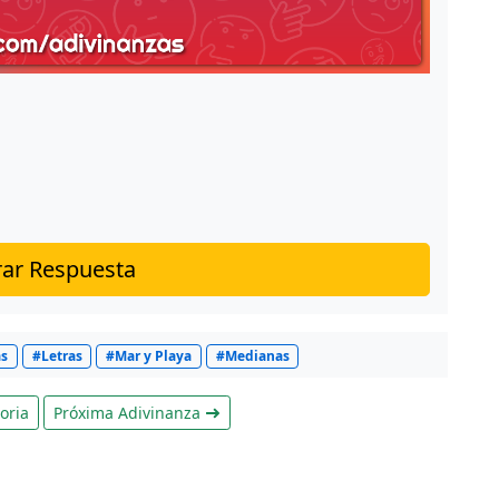
ar Respuesta
as
#Letras
#Mar y Playa
#Medianas
oria
Próxima Adivinanza