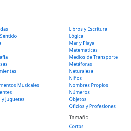
idas
Libros y Escritura
 Sentido
Lógica
a
Mar y Playa
Matematicas
afia
Medios de Transporte
osas
Metáforas
mientas
Naturaleza
Niños
umentos Musicales
Nombres Propios
gentes
Números
 y Juguetes
Objetos
Oficios y Profesiones
Tamaño
Cortas