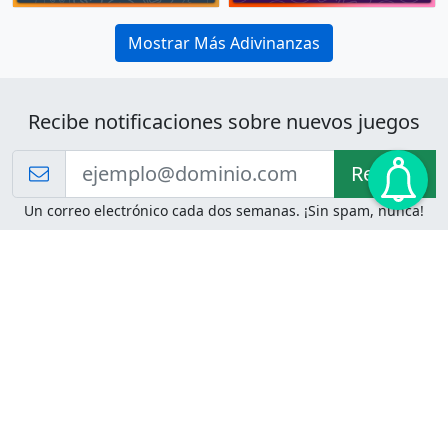
Mostrar Más Adivinanzas
Recibe notificaciones sobre nuevos juegos
Recibir!
Un correo electrónico cada dos semanas. ¡Sin spam, nunca!
Juegos de Lógica
Juegos Mentales
Acertijo de Einstein
2048
Desafíos de Lógica
Pasatiempos
Problemas de Lógica
4 Colores
Juego de Memoria
Pinball
Rompe Todo