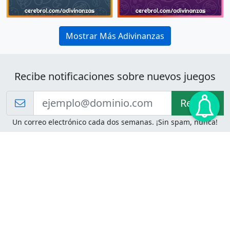
Mostrar Más Adivinanzas
Recibe notificaciones sobre nuevos juegos
Recibir!
Un correo electrónico cada dos semanas. ¡Sin spam, nunca!
Juegos de Lógica
Juegos Mentales
Acertijo de Einstein
2048
Desafíos de Lógica
Pasatiempos
Problemas de Lógica
4 Colores
Juego de Memoria
Pinball