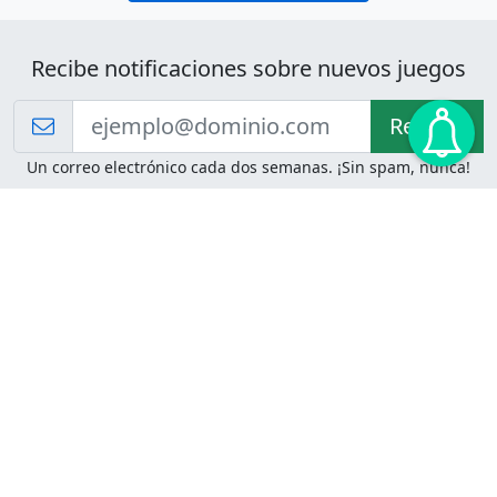
Recibe notificaciones sobre nuevos juegos
Recibir!
Un correo electrónico cada dos semanas. ¡Sin spam, nunca!
Juegos de Lógica
Juegos Mentales
Acertijo de Einstein
2048
Desafíos de Lógica
Pasatiempos
Problemas de Lógica
4 Colores
Juego de Memoria
Pinball
Rompe Todo
Serpientes y Escaleras
Adivinanzas
Juegos para Imprimir