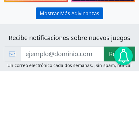
Mostrar Más Adivinanzas
Recibe notificaciones sobre nuevos juegos
Recibir!
Un correo electrónico cada dos semanas. ¡Sin spam, nunca!
Juegos de Lógica
Juegos Mentales
Acertijo de Einstein
2048
Desafíos de Lógica
Pasatiempos
Problemas de Lógica
4 Colores
Juego de Memoria
Pinball
Rompe Todo