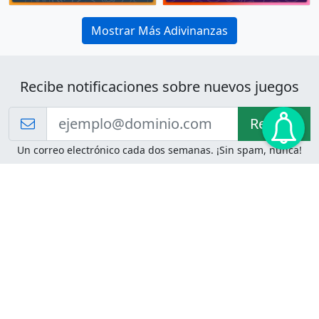
Mostrar Más Adivinanzas
Recibe notificaciones sobre nuevos juegos
Recibir!
Un correo electrónico cada dos semanas. ¡Sin spam, nunca!
Juegos de Lógica
Juegos Mentales
Acertijo de Einstein
2048
Desafíos de Lógica
Pasatiempos
Problemas de Lógica
4 Colores
Juego de Memoria
Pinball
Rompe Todo