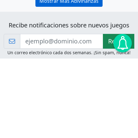
Mostrar Más Adivinanzas
Recibe notificaciones sobre nuevos juegos
Recibir!
Un correo electrónico cada dos semanas. ¡Sin spam, nunca!
Juegos de Lógica
Juegos Mentales
Acertijo de Einstein
2048
Desafíos de Lógica
Pasatiempos
Problemas de Lógica
4 Colores
Juego de Memoria
Pinball
Rompe Todo
Serpientes y Escaleras