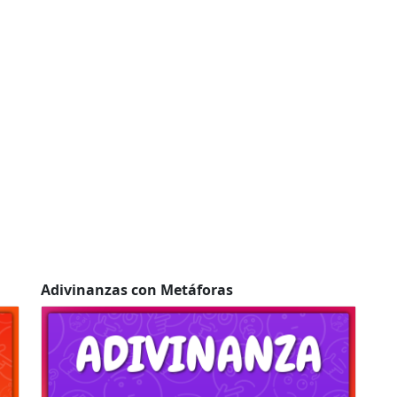
Adivinanzas con Metáforas