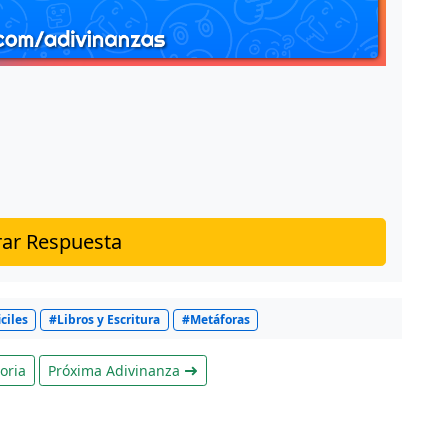
ar Respuesta
ciles
#Libros y Escritura
#Metáforas
oria
Próxima Adivinanza