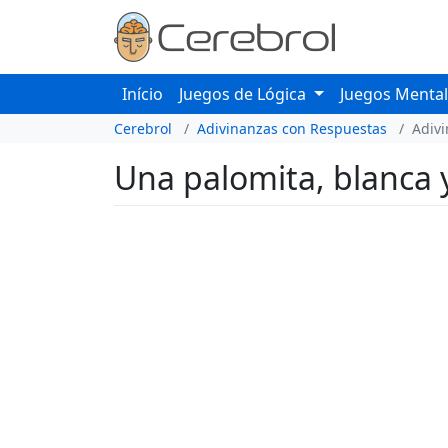
Início
Juegos de Lógica
Juegos Menta
Cerebrol
Adivinanzas con Respuestas
Adiv
Una palomita, blanca y