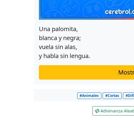
Una palomita,
blanca y negra;
vuela sin alas,
y habla sin lengua.
Mostr
#Animales
#Cortas
#Difi
Adivinanza Aleat