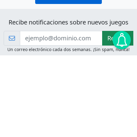
Recibe notificaciones sobre nuevos juegos
Recibir!
Un correo electrónico cada dos semanas. ¡Sin spam, nunca!
Juegos de Lógica
Juegos Mentales
Acertijo de Einstein
2048
Desafíos de Lógica
Pasatiempos
Problemas de Lógica
4 Colores
Juego de Memoria
Pinball
Rompe Todo
Serpientes y Escaleras
Adivinanzas
Juegos para Imprimir