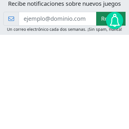
Recibe notificaciones sobre nuevos juegos
Recibir!
Un correo electrónico cada dos semanas. ¡Sin spam, nunca!
Juegos de Lógica
Juegos Mentales
Acertijo de Einstein
2048
Desafíos de Lógica
Pasatiempos
Problemas de Lógica
4 Colores
Juego de Memoria
Pinball
Rompe Todo
Serpientes y Escaleras
Adivinanzas
Juegos para Imprimir
Adivinanzas con Respuestas
Adivinanzas para Imprimir
Adivinanzas Fáciles
Desafíos de Lógica para