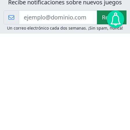
Recibe notificaciones sobre nuevos juegos
Recibir!
Un correo electrónico cada dos semanas. ¡Sin spam, nunca!
Juegos de Lógica
Juegos Mentales
Acertijo de Einstein
2048
Desafíos de Lógica
Pasatiempos
Problemas de Lógica
4 Colores
Juego de Memoria
Pinball
Rompe Todo
Serpientes y Escaleras
Adivinanzas
Juegos para Imprimir
Adivinanzas con Respuestas
Adivinanzas para Imprimir
Adivinanzas Fáciles
Desafíos de Lógica para
Adivinanzas Difíciles
Imprimir