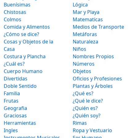
Buenísimas
Lógica
Chistosas
Mar y Playa
Colmos
Matematicas
Comida y Alimentos
Medios de Transporte
¿Cómo se dice?
Metáforas
Cosas y Objetos de la
Naturaleza
Casa
Niños
Costura y Plancha
Nombres Propios
¿Cuál es?
Números
Cuerpo Humano
Objetos
Divertidas
Oficios y Profesiones
Doble Sentido
Plantas y Árboles
Familia
¿Qué es?
Frutas
¿Qué le dice?
Geografia
¿Quién es?
Graciosas
¿Quién soy?
Herramientas
Rimas
Ingles
Ropa y Vestuario
Instrumentos Musicales
Ser Humano