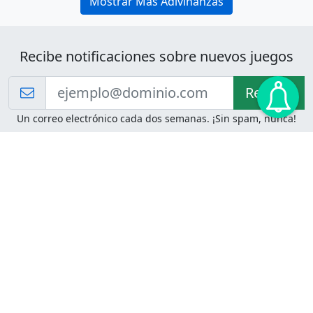
Mostrar Más Adivinanzas
Recibe notificaciones sobre nuevos juegos
Recibir!
Un correo electrónico cada dos semanas. ¡Sin spam, nunca!
Juegos de Lógica
Juegos Mentales
Acertijo de Einstein
2048
Desafíos de Lógica
Pasatiempos
Problemas de Lógica
4 Colores
Juego de Memoria
Pinball
Rompe Todo
Serpientes y Escaleras