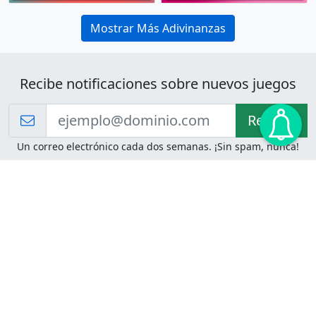
Mostrar Más Adivinanzas
Recibe notificaciones sobre nuevos juegos
Recibir!
Un correo electrónico cada dos semanas. ¡Sin spam, nunca!
Juegos de Lógica
Juegos Mentales
Acertijo de Einstein
2048
Desafíos de Lógica
Pasatiempos
Problemas de Lógica
4 Colores
Juego de Memoria
Pinball
Rompe Todo