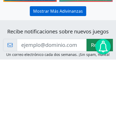
Mostrar Más Adivinanzas
Recibe notificaciones sobre nuevos juegos
Recibir!
Un correo electrónico cada dos semanas. ¡Sin spam, nunca!
Juegos de Lógica
Juegos Mentales
Acertijo de Einstein
2048
Desafíos de Lógica
Pasatiempos
Problemas de Lógica
4 Colores
Juego de Memoria
Pinball
Rompe Todo