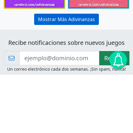
Mostrar Más Adivinanzas
Recibe notificaciones sobre nuevos juegos
Recibir!
Un correo electrónico cada dos semanas. ¡Sin spam, nunca!
Juegos de Lógica
Juegos Mentales
Acertijo de Einstein
2048
Desafíos de Lógica
Pasatiempos
Problemas de Lógica
4 Colores
Juego de Memoria
Pinball