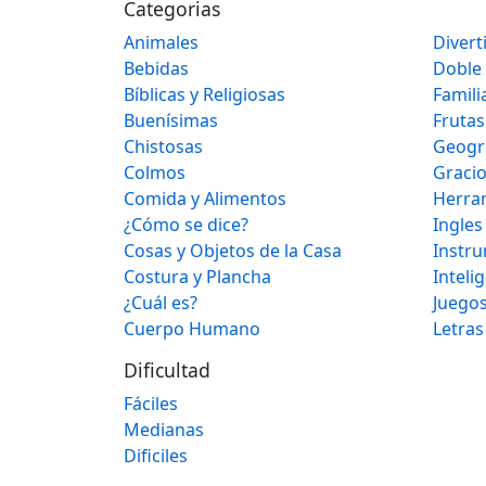
Categorias
Animales
Divert
Bebidas
Doble
Bíblicas y Religiosas
Famili
Buenísimas
Frutas
Chistosas
Geogr
Colmos
Graci
Comida y Alimentos
Herra
¿Cómo se dice?
Ingles
Cosas y Objetos de la Casa
Instr
Costura y Plancha
Inteli
¿Cuál es?
Juegos
Cuerpo Humano
Letras
Dificultad
Fáciles
Medianas
Dificiles