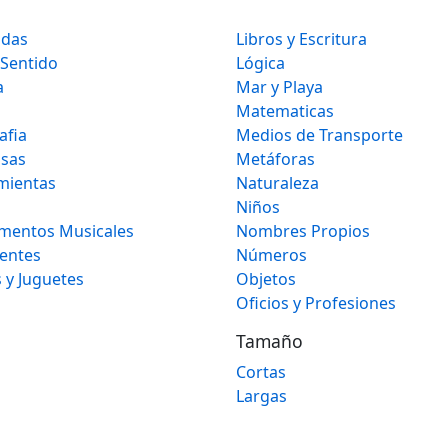
idas
Libros y Escritura
 Sentido
Lógica
a
Mar y Playa
Matematicas
afia
Medios de Transporte
osas
Metáforas
mientas
Naturaleza
Niños
umentos Musicales
Nombres Propios
gentes
Números
 y Juguetes
Objetos
Oficios y Profesiones
Tamaño
Cortas
Largas