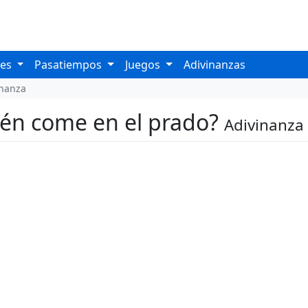
les
Pasatiempos
Juegos
Adivinanzas
inanza
uién come en el prado?
Adivinanza