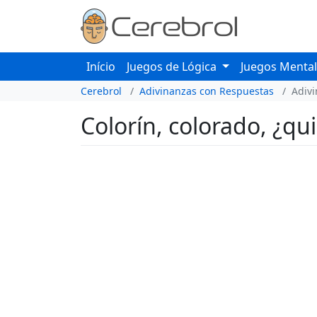
Início
Juegos de Lógica
Juegos Menta
Cerebrol
Adivinanzas con Respuestas
Adiv
Colorín, colorado, ¿q