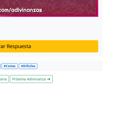
ar Respuesta
#Cortas
#Dificiles
oria
Próxima Adivinanza