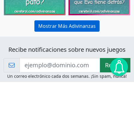
Mostrar Más Adivinanzas
Recibe notificaciones sobre nuevos juegos
Recibir!
Un correo electrónico cada dos semanas. ¡Sin spam, nunca!
Juegos de Lógica
Juegos Mentales
Acertijo de Einstein
2048
Desafíos de Lógica
Pasatiempos
Problemas de Lógica
4 Colores
Juego de Memoria