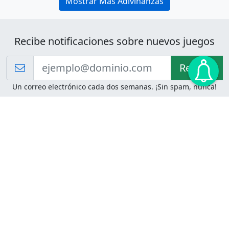
Mostrar Más Adivinanzas
Recibe notificaciones sobre nuevos juegos
Recibir!
Un correo electrónico cada dos semanas. ¡Sin spam, nunca!
Juegos de Lógica
Juegos Mentales
Acertijo de Einstein
2048
Desafíos de Lógica
Pasatiempos
Problemas de Lógica
4 Colores
Juego de Memoria
Pinball
Rompe Todo
Serpientes y Escaleras