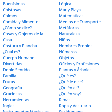
Buenísimas
Lógica
Chistosas
Mar y Playa
Colmos
Matematicas
Comida y Alimentos
Medios de Transporte
¿Cómo se dice?
Metáforas
Cosas y Objetos de la
Naturaleza
Casa
Niños
Costura y Plancha
Nombres Propios
¿Cuál es?
Números
Cuerpo Humano
Objetos
Divertidas
Oficios y Profesiones
Doble Sentido
Plantas y Árboles
Familia
¿Qué es?
Frutas
¿Qué le dice?
Geografia
¿Quién es?
Graciosas
¿Quién soy?
Herramientas
Rimas
Ingles
Ropa y Vestuario
Instrumentos Musicales
Ser Humano