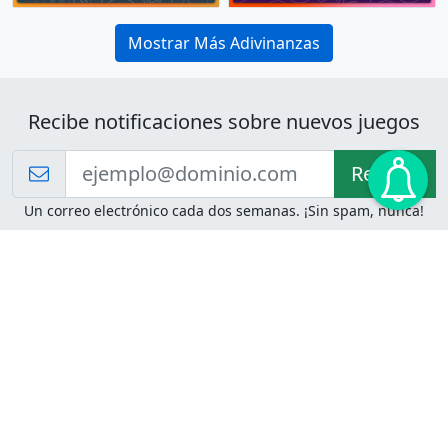
Mostrar Más Adivinanzas
Recibe notificaciones sobre nuevos juegos
Recibir!
Un correo electrónico cada dos semanas. ¡Sin spam, nunca!
Juegos de Lógica
Juegos Mentales
Acertijo de Einstein
2048
Desafíos de Lógica
Pasatiempos
Problemas de Lógica
4 Colores
Juego de Memoria
Pinball
Rompe Todo