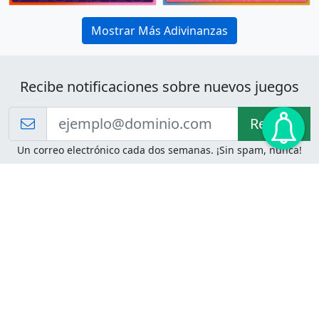
Mostrar Más Adivinanzas
Recibe notificaciones sobre nuevos juegos
Recibir!
Un correo electrónico cada dos semanas. ¡Sin spam, nunca!
Juegos de Lógica
Juegos Mentales
Acertijo de Einstein
2048
Desafíos de Lógica
Pasatiempos
Problemas de Lógica
4 Colores
Juego de Memoria
Pinball
Rompe Todo