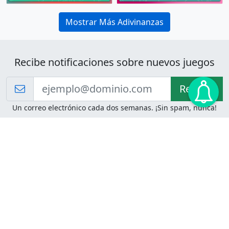
Mostrar Más Adivinanzas
Recibe notificaciones sobre nuevos juegos
Recibir!
Un correo electrónico cada dos semanas. ¡Sin spam, nunca!
Juegos de Lógica
Juegos Mentales
Acertijo de Einstein
2048
Desafíos de Lógica
Pasatiempos
Problemas de Lógica
4 Colores
Juego de Memoria
Pinball
Rompe Todo