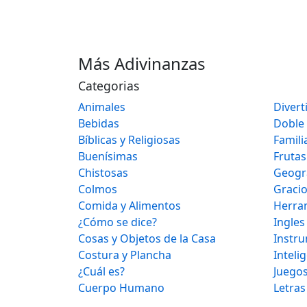
Más Adivinanzas
Categorias
Animales
Divert
Bebidas
Doble
Bíblicas y Religiosas
Famili
Buenísimas
Frutas
Chistosas
Geogr
Colmos
Graci
Comida y Alimentos
Herra
¿Cómo se dice?
Ingles
Cosas y Objetos de la Casa
Instr
Costura y Plancha
Inteli
¿Cuál es?
Juegos
Cuerpo Humano
Letras