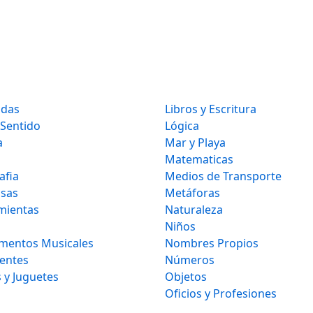
idas
Libros y Escritura
 Sentido
Lógica
a
Mar y Playa
Matematicas
afia
Medios de Transporte
osas
Metáforas
mientas
Naturaleza
Niños
umentos Musicales
Nombres Propios
gentes
Números
 y Juguetes
Objetos
Oficios y Profesiones