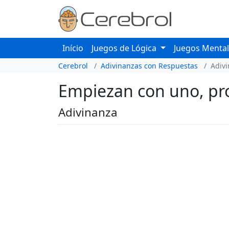
Início
Juegos de Lógica
Juegos Menta
Cerebrol
Adivinanzas con Respuestas
Adiv
Empiezan con uno, pros
Adivinanza