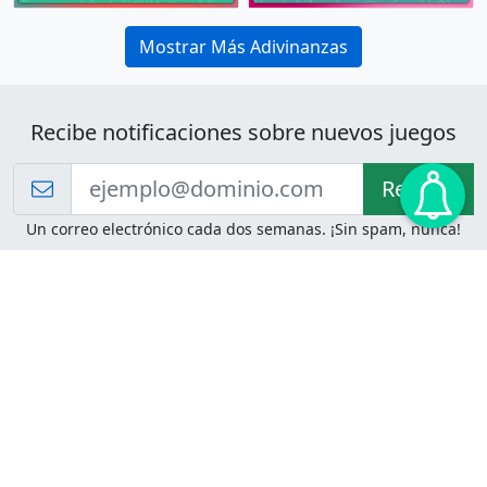
Mostrar Más Adivinanzas
Recibe notificaciones sobre nuevos juegos
Recibir!
Un correo electrónico cada dos semanas. ¡Sin spam, nunca!
Juegos de Lógica
Juegos Mentales
Acertijo de Einstein
2048
Desafíos de Lógica
Pasatiempos
Problemas de Lógica
4 Colores
Juego de Memoria
Pinball
Rompe Todo