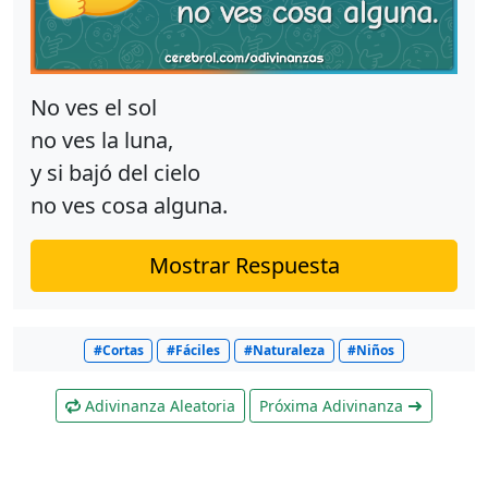
No ves el sol
no ves la luna,
y si bajó del cielo
no ves cosa alguna.
Mostrar Respuesta
#Cortas
#Fáciles
#Naturaleza
#Niños
Adivinanza Aleatoria
Próxima Adivinanza