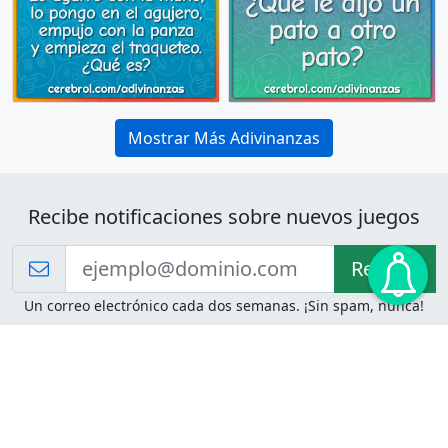
Mostrar Más Adivinanzas
Recibe notificaciones sobre nuevos juegos
Recibir!
Un correo electrónico cada dos semanas. ¡Sin spam, nunca!
Juegos de Lógica
Juegos Mentales
Acertijo de Einstein
2048
Desafíos de Lógica
Pasatiempos
Problemas de Lógica