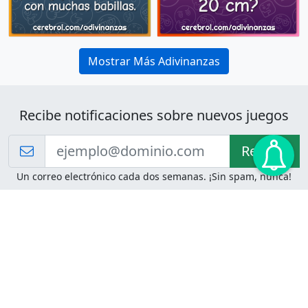
Mostrar Más Adivinanzas
Recibe notificaciones sobre nuevos juegos
Recibir!
Un correo electrónico cada dos semanas. ¡Sin spam, nunca!
Juegos de Lógica
Juegos Mentales
Acertijo de Einstein
2048
Desafíos de Lógica
Pasatiempos
Problemas de Lógica
4 Colores
Juego de Memoria