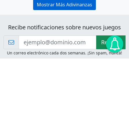
Mostrar Más Adivinanzas
Recibe notificaciones sobre nuevos juegos
Recibir!
Un correo electrónico cada dos semanas. ¡Sin spam, nunca!
Juegos de Lógica
Juegos Mentales
Acertijo de Einstein
2048
Desafíos de Lógica
Pasatiempos
Problemas de Lógica
4 Colores
Juego de Memoria
Pinball
Rompe Todo
Serpientes y Escaleras