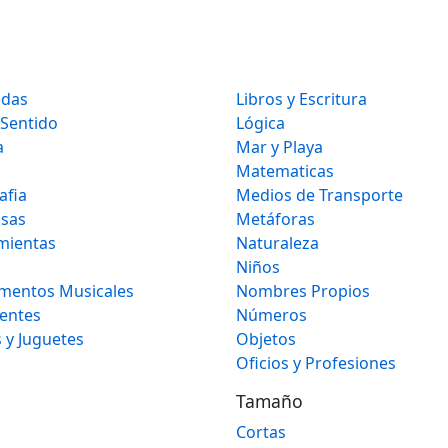
idas
Libros y Escritura
 Sentido
Lógica
a
Mar y Playa
Matematicas
afia
Medios de Transporte
osas
Metáforas
mientas
Naturaleza
Niños
umentos Musicales
Nombres Propios
gentes
Números
 y Juguetes
Objetos
Oficios y Profesiones
Tamaño
Cortas