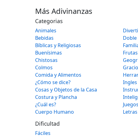
Más Adivinanzas
Categorias
Animales
Divert
Bebidas
Doble
Bíblicas y Religiosas
Famili
Buenísimas
Frutas
Chistosas
Geogr
Colmos
Graci
Comida y Alimentos
Herra
¿Cómo se dice?
Ingles
Cosas y Objetos de la Casa
Instr
Costura y Plancha
Inteli
¿Cuál es?
Juegos
Cuerpo Humano
Letras
Dificultad
Fáciles