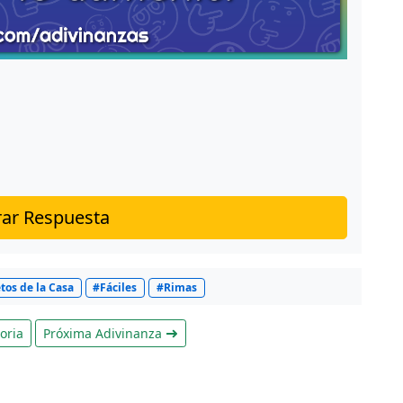
ar Respuesta
tos de la Casa
#Fáciles
#Rimas
oria
Próxima Adivinanza