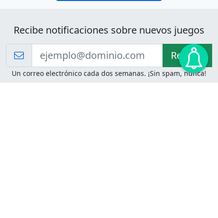
Recibe notificaciones sobre nuevos juegos
Recibir!
Un correo electrónico cada dos semanas. ¡Sin spam, nunca!
Juegos de Lógica
Juegos Mentales
Acertijo de Einstein
2048
Desafíos de Lógica
Pasatiempos
Problemas de Lógica
4 Colores
Juego de Memoria
Pinball
Rompe Todo
Serpientes y Escaleras
Adivinanzas
Juegos para Imprimir