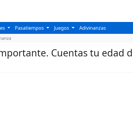
les
Pasatiempos
Juegos
Adivinanzas
inanza
portante. Cuentas tu edad de