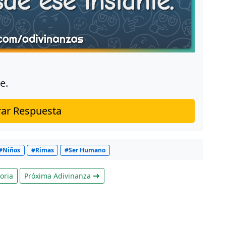
e.
ar Respuesta
#Niños
#Rimas
#Ser Humano
oria
Próxima Adivinanza