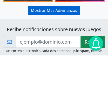
Mostrar Más Adivinanzas
Recibe notificaciones sobre nuevos juegos
Recibir!
Un correo electrónico cada dos semanas. ¡Sin spam, nunca!
Juegos de Lógica
Juegos Mentales
Acertijo de Einstein
2048
Desafíos de Lógica
Pasatiempos
Problemas de Lógica
4 Colores
Juego de Memoria
Pinball
Rompe Todo