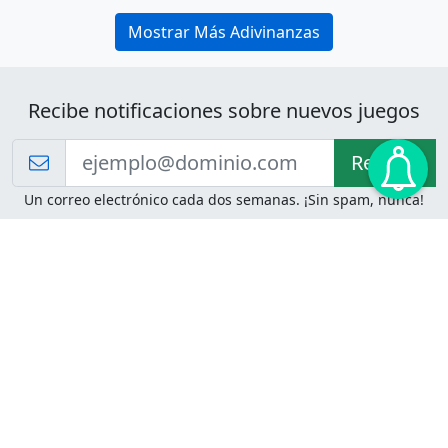
Mostrar Más Adivinanzas
Recibe notificaciones sobre nuevos juegos
Recibir!
Un correo electrónico cada dos semanas. ¡Sin spam, nunca!
Juegos de Lógica
Juegos Mentales
Acertijo de Einstein
2048
Desafíos de Lógica
Pasatiempos
Problemas de Lógica
4 Colores
Juego de Memoria
Pinball
Rompe Todo
Serpientes y Escaleras