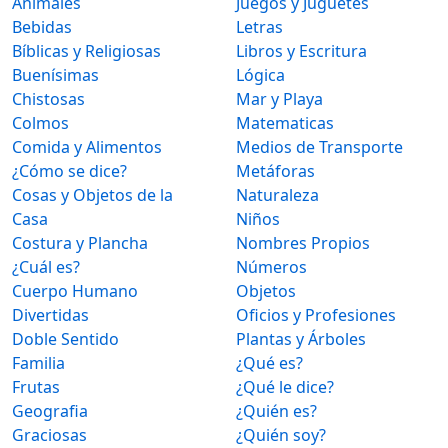
Animales
Juegos y Juguetes
Bebidas
Letras
Bíblicas y Religiosas
Libros y Escritura
Buenísimas
Lógica
Chistosas
Mar y Playa
Colmos
Matematicas
Comida y Alimentos
Medios de Transporte
¿Cómo se dice?
Metáforas
Cosas y Objetos de la
Naturaleza
Casa
Niños
Costura y Plancha
Nombres Propios
¿Cuál es?
Números
Cuerpo Humano
Objetos
Divertidas
Oficios y Profesiones
Doble Sentido
Plantas y Árboles
Familia
¿Qué es?
Frutas
¿Qué le dice?
Geografia
¿Quién es?
Graciosas
¿Quién soy?