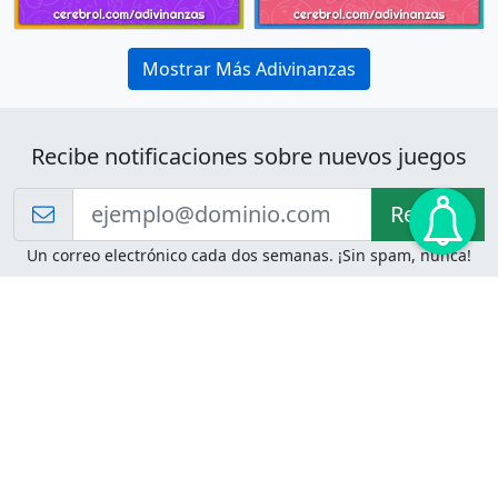
Mostrar Más Adivinanzas
Recibe notificaciones sobre nuevos juegos
Recibir!
Un correo electrónico cada dos semanas. ¡Sin spam, nunca!
Juegos de Lógica
Juegos Mentales
Acertijo de Einstein
2048
Desafíos de Lógica
Pasatiempos
Problemas de Lógica
4 Colores
Juego de Memoria
Pinball