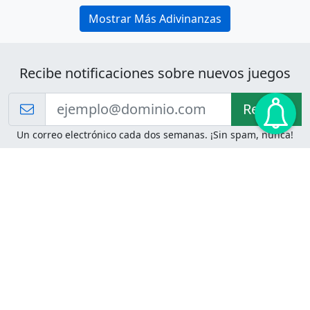
Mostrar Más Adivinanzas
Recibe notificaciones sobre nuevos juegos
Recibir!
Un correo electrónico cada dos semanas. ¡Sin spam, nunca!
Juegos de Lógica
Juegos Mentales
Acertijo de Einstein
2048
Desafíos de Lógica
Pasatiempos
Problemas de Lógica
4 Colores
Juego de Memoria
Pinball
Rompe Todo
Serpientes y Escaleras