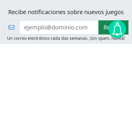
Recibe notificaciones sobre nuevos juegos
Recibir!
Un correo electrónico cada dos semanas. ¡Sin spam, nunca!
Juegos de Lógica
Juegos Mentales
Acertijo de Einstein
2048
Desafíos de Lógica
Pasatiempos
Problemas de Lógica
4 Colores
Juego de Memoria
Pinball
Rompe Todo
Serpientes y Escaleras
Adivinanzas
Juegos para Imprimir
Adivinanzas con Respuestas
Adivinanzas para Imprimir