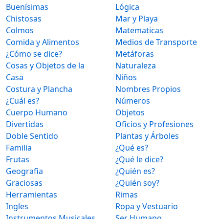
Buenísimas
Lógica
Chistosas
Mar y Playa
Colmos
Matematicas
Comida y Alimentos
Medios de Transporte
¿Cómo se dice?
Metáforas
Cosas y Objetos de la
Naturaleza
Casa
Niños
Costura y Plancha
Nombres Propios
¿Cuál es?
Números
Cuerpo Humano
Objetos
Divertidas
Oficios y Profesiones
Doble Sentido
Plantas y Árboles
Familia
¿Qué es?
Frutas
¿Qué le dice?
Geografia
¿Quién es?
Graciosas
¿Quién soy?
Herramientas
Rimas
Ingles
Ropa y Vestuario
Instrumentos Musicales
Ser Humano