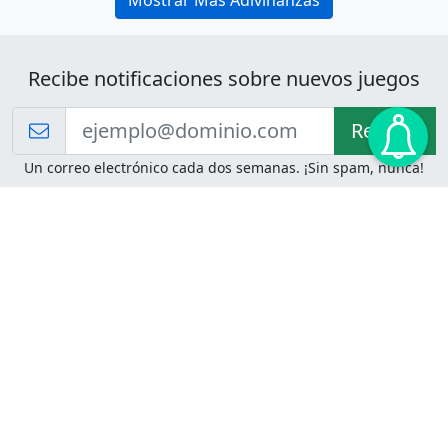
Mostrar Más Adivinanzas
Recibe notificaciones sobre nuevos juegos
Recibir!
Un correo electrónico cada dos semanas. ¡Sin spam, nunca!
Juegos de Lógica
Juegos Mentales
Acertijo de Einstein
2048
Desafíos de Lógica
Pasatiempos
Problemas de Lógica
4 Colores
Juego de Memoria
Pinball
Rompe Todo
Serpientes y Escaleras