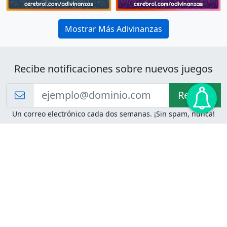
Mostrar Más Adivinanzas
Recibe notificaciones sobre nuevos juegos
Recibir!
Un correo electrónico cada dos semanas. ¡Sin spam, nunca!
Juegos de Lógica
Juegos Mentales
Acertijo de Einstein
2048
Desafíos de Lógica
Pasatiempos
Problemas de Lógica
4 Colores
Juego de Memoria
Pinball