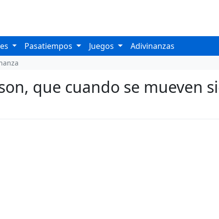
les
Pasatiempos
Juegos
Adivinanzas
inanza
s son, que cuando se mueven s