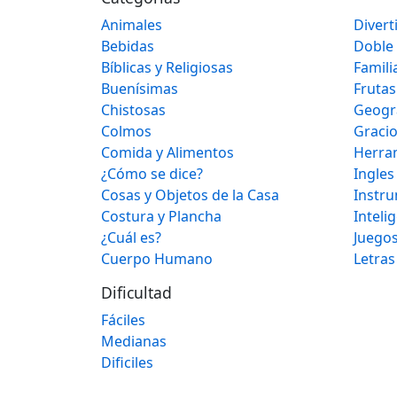
Animales
Divert
Bebidas
Doble
Bíblicas y Religiosas
Famili
Buenísimas
Frutas
Chistosas
Geogr
Colmos
Graci
Comida y Alimentos
Herra
¿Cómo se dice?
Ingles
Cosas y Objetos de la Casa
Instr
Costura y Plancha
Inteli
¿Cuál es?
Juegos
Cuerpo Humano
Letras
Dificultad
Fáciles
Medianas
Dificiles