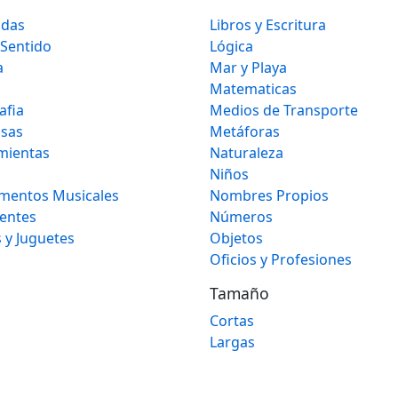
idas
Libros y Escritura
 Sentido
Lógica
a
Mar y Playa
Matematicas
afia
Medios de Transporte
osas
Metáforas
mientas
Naturaleza
Niños
umentos Musicales
Nombres Propios
gentes
Números
 y Juguetes
Objetos
Oficios y Profesiones
Tamaño
Cortas
Largas