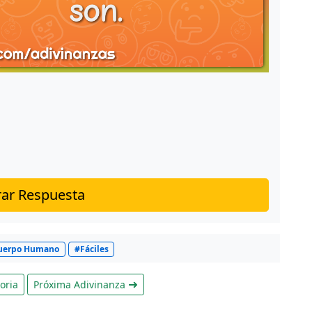
ar Respuesta
uerpo Humano
#Fáciles
oria
Próxima Adivinanza