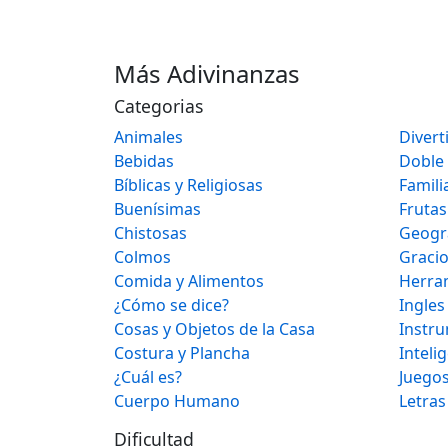
Más Adivinanzas
Categorias
Animales
Divert
Bebidas
Doble
Bíblicas y Religiosas
Famili
Buenísimas
Frutas
Chistosas
Geogr
Colmos
Graci
Comida y Alimentos
Herra
¿Cómo se dice?
Ingles
Cosas y Objetos de la Casa
Instr
Costura y Plancha
Inteli
¿Cuál es?
Juegos
Cuerpo Humano
Letras
Dificultad