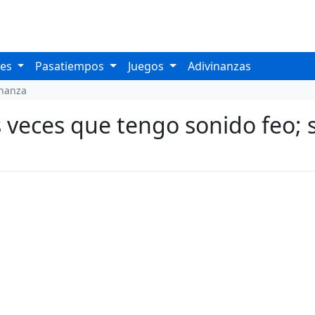
les
Pasatiempos
Juegos
Adivinanzas
inanza
eces que tengo sonido feo; sie