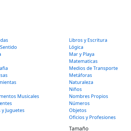
idas
Libros y Escritura
 Sentido
Lógica
a
Mar y Playa
Matematicas
afia
Medios de Transporte
osas
Metáforas
mientas
Naturaleza
Niños
umentos Musicales
Nombres Propios
gentes
Números
 y Juguetes
Objetos
Oficios y Profesiones
Tamaño