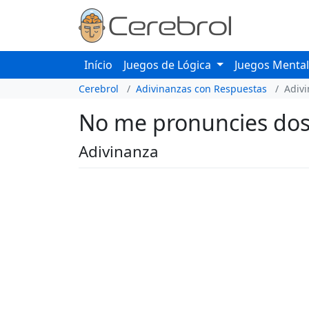
Início
Juegos de Lógica
Juegos Menta
Cerebrol
Adivinanzas con Respuestas
Adiv
No me pronuncies dos v
Adivinanza