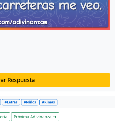
ar Respuesta
#Letras
#Niños
#Rimas
oria
Próxima Adivinanza