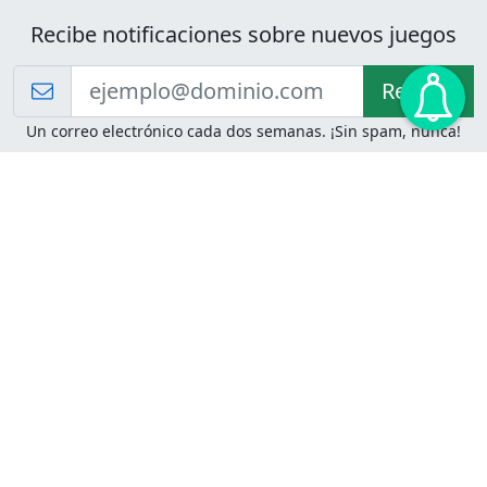
Recibe notificaciones sobre nuevos juegos
Recibir!
Un correo electrónico cada dos semanas. ¡Sin spam, nunca!
Juegos de Lógica
Juegos Mentales
Acertijo de Einstein
2048
Desafíos de Lógica
Pasatiempos
Problemas de Lógica
4 Colores
Juego de Memoria
Pinball
Rompe Todo
Serpientes y Escaleras
Adivinanzas
Juegos para Imprimir
Adivinanzas con Respuestas
Adivinanzas para Imprimir