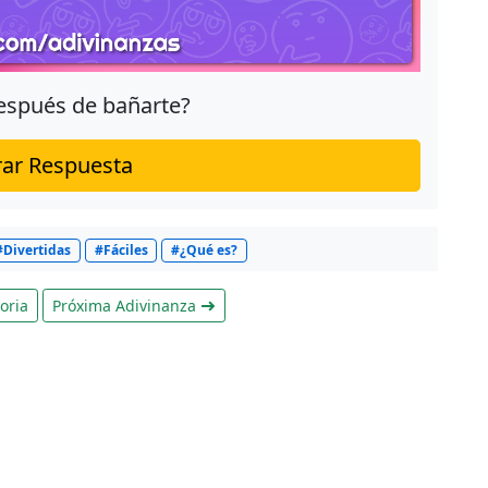
después de bañarte?
ar Respuesta
#Divertidas
#Fáciles
#¿Qué es?
oria
Próxima Adivinanza