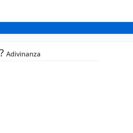
e?
Adivinanza