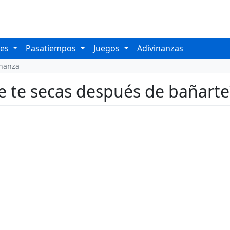
les
Pasatiempos
Juegos
Adivinanzas
inanza
e te secas después de bañart