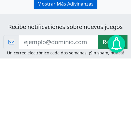
Mostrar Más Adivinanzas
Recibe notificaciones sobre nuevos juegos
Recibir!
Un correo electrónico cada dos semanas. ¡Sin spam, nunca!
Juegos de Lógica
Juegos Mentales
Acertijo de Einstein
2048
Desafíos de Lógica
Pasatiempos
Problemas de Lógica
4 Colores
Juego de Memoria
Pinball
Rompe Todo
Serpientes y Escaleras