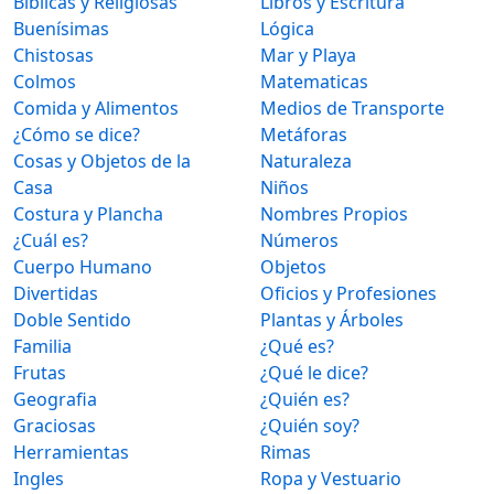
Bíblicas y Religiosas
Libros y Escritura
Buenísimas
Lógica
Chistosas
Mar y Playa
Colmos
Matematicas
Comida y Alimentos
Medios de Transporte
¿Cómo se dice?
Metáforas
Cosas y Objetos de la
Naturaleza
Casa
Niños
Costura y Plancha
Nombres Propios
¿Cuál es?
Números
Cuerpo Humano
Objetos
Divertidas
Oficios y Profesiones
Doble Sentido
Plantas y Árboles
Familia
¿Qué es?
Frutas
¿Qué le dice?
Geografia
¿Quién es?
Graciosas
¿Quién soy?
Herramientas
Rimas
Ingles
Ropa y Vestuario