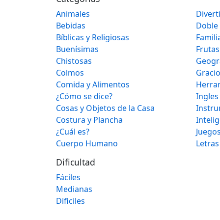
Animales
Divert
Bebidas
Doble
Bíblicas y Religiosas
Famili
Buenísimas
Frutas
Chistosas
Geogr
Colmos
Graci
Comida y Alimentos
Herra
¿Cómo se dice?
Ingles
Cosas y Objetos de la Casa
Instr
Costura y Plancha
Inteli
¿Cuál es?
Juegos
Cuerpo Humano
Letras
Dificultad
Fáciles
Medianas
Dificiles