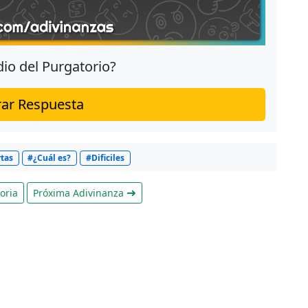
dio del Purgatorio?
ar Respuesta
tas
#¿Cuál es?
#Dificiles
oria
Próxima Adivinanza