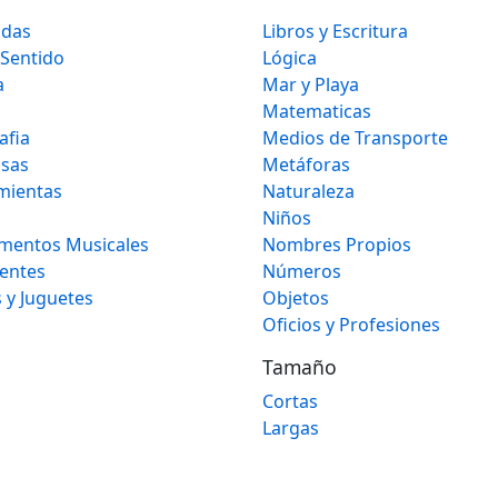
idas
Libros y Escritura
 Sentido
Lógica
a
Mar y Playa
Matematicas
afia
Medios de Transporte
osas
Metáforas
mientas
Naturaleza
Niños
umentos Musicales
Nombres Propios
gentes
Números
 y Juguetes
Objetos
Oficios y Profesiones
Tamaño
Cortas
Largas