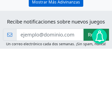
Mostrar Más Adivinanzas
Recibe notificaciones sobre nuevos juegos
Recibir!
Un correo electrónico cada dos semanas. ¡Sin spam, nunca!
Juegos de Lógica
Juegos Mentales
Acertijo de Einstein
2048
Desafíos de Lógica
Pasatiempos
Problemas de Lógica
4 Colores
Juego de Memoria
Pinball
Rompe Todo
Serpientes y Escaleras