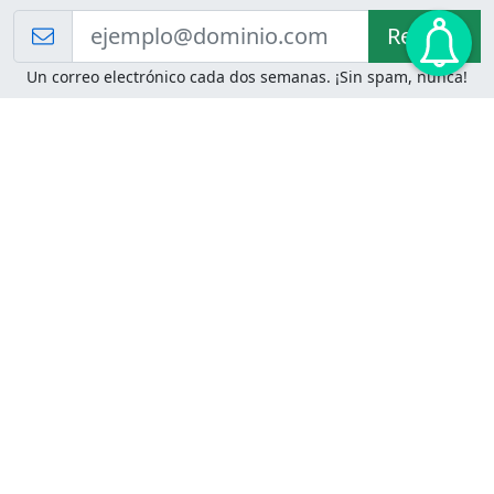
Recibir!
Un correo electrónico cada dos semanas. ¡Sin spam, nunca!
Juegos de Lógica
Juegos Mentales
Acertijo de Einstein
2048
Desafíos de Lógica
Pasatiempos
Problemas de Lógica
4 Colores
Juego de Memoria
Pinball
Rompe Todo
Serpientes y Escaleras
Adivinanzas
Juegos para Imprimir
Adivinanzas con Respuestas
Adivinanzas para Imprimir
Adivinanzas Fáciles
Desafíos de Lógica para
Adivinanzas Difíciles
Imprimir
Adivinanzas para Niños
Problemas de Lógica para