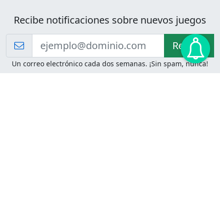
Recibe notificaciones sobre nuevos juegos
Recibir!
Un correo electrónico cada dos semanas. ¡Sin spam, nunca!
Juegos de Lógica
Juegos Mentales
Acertijo de Einstein
2048
Desafíos de Lógica
Pasatiempos
Problemas de Lógica
4 Colores
Juego de Memoria
Pinball
Rompe Todo
Serpientes y Escaleras
Adivinanzas
Juegos para Imprimir
Adivinanzas con Respuestas
Adivinanzas para Imprimir