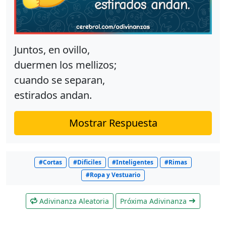
Juntos, en ovillo,
duermen los mellizos;
cuando se separan,
estirados andan.
Mostrar Respuesta
#Cortas
#Dificiles
#Inteligentes
#Rimas
#Ropa y Vestuario
Adivinanza Aleatoria
Próxima Adivinanza